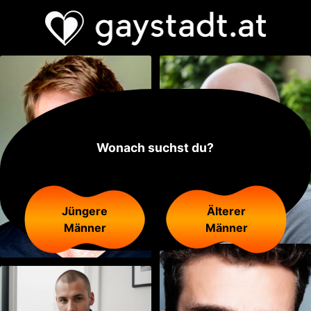
Wonach suchst du?
Jüngere
Älterer
Männer
Männer